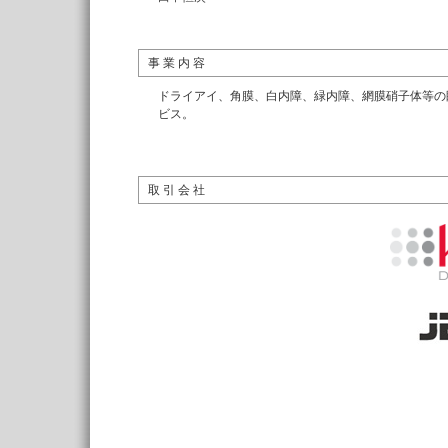
事 業 内 容
ドライアイ、角膜、白内障、緑内障、網膜硝子体等の
ビス。
取 引 会 社