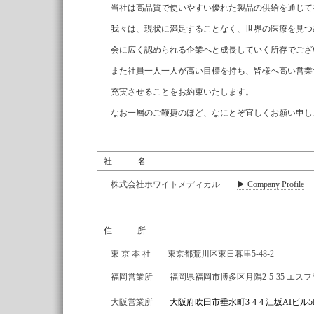
当社は高品質で使いやすい優れた製品の供給を通じて
我々は、現状に満足することなく、世界の医療を見つ
会に広く認められる企業へと成長していく所存でござ
また社員一人一人が高い目標を持ち、皆様へ高い営業サービス
充実させることをお約束いたします。
なお一層のご鞭捷のほど、なにとぞ宜しくお願い申し
社 名
株式会社ホワイトメディカル
▶ Company Profile
住 所
東 京 本 社 東京都荒川区東日暮里
福岡営業所 福岡県福岡市博多区月隅2-5-35 
大阪営業所
大阪府吹田市垂水町3-4-4 江