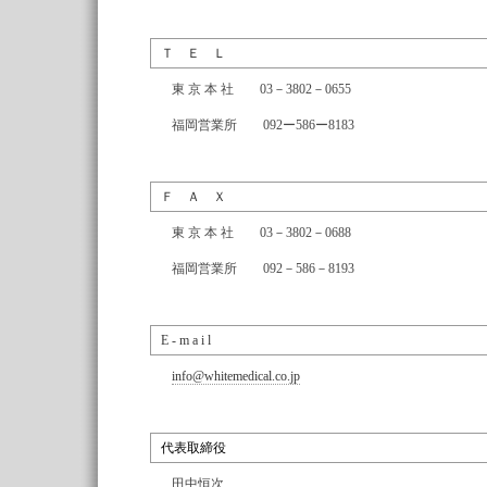
Ｔ Ｅ Ｌ
東 京 本 社 03－3802－0655
福岡営業所 092ー586ー8183
Ｆ Ａ Ｘ
東 京 本 社 03－3802－0688
福岡営業所 092－586－8193
E - m a i l
info@whitemedical.co.jp
代表取締役
田中恒次