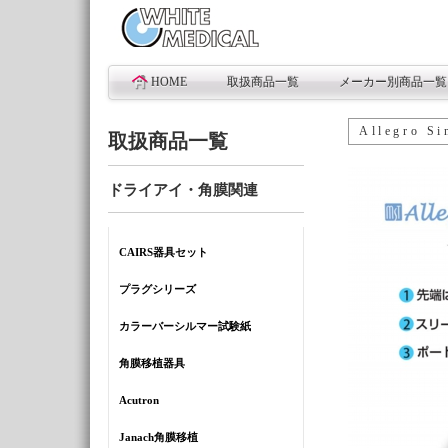
HOME
取扱商品一覧
メーカー別商品一覧
Allegro Si
取扱商品一覧
ドライアイ・
角膜関連
CAIRS器具セット
プラグシリーズ
カラーバーシルマー試験紙
角膜移植器具
Acutron
Janach角膜移植