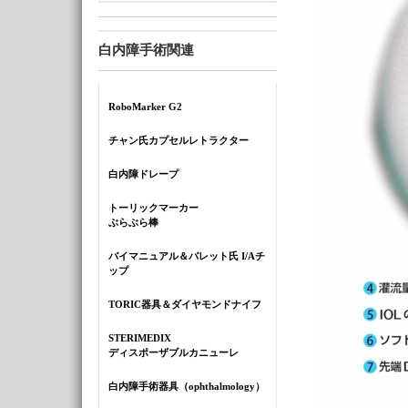
白内障手術関連
RoboMarker G2
チャン氏カプセルレトラクター
白内障ドレープ
トーリックマーカー
ぶらぶら棒
バイマニュアル＆バレット氏 I/Aチ
ップ
TORIC器具＆ダイヤモンドナイフ
STERIMEDIX
ディスポーザブルカニューレ
白内障手術器具（ophthalmology）