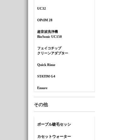
UC32
OPtIM 28
超音波洗浄機
BioSonic UC150
フェイコチップ
クリーンアダプター
Quick Rinse
STATIM G4
Ensure
その他
ポープル睫毛セッシ
カセットウォーター