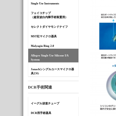
Single Use Instruments
フェイコチップ
（超音波白内障手術装置用）
セレクトダイヤモンドナイフ
MST社マイクロ器具
Malyugin Ring 2.0
Allegro Single Use Silicone I/A
System
Janachシングルユースマイクロ器
具23G
DCR手術関連
イーグル涙道チューブ
DCR用手術器具