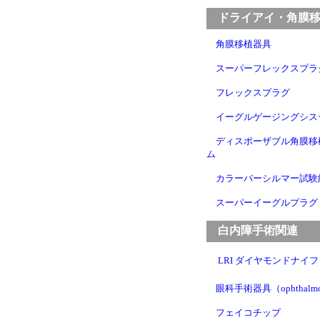
ドライアイ・角膜移
角膜移植器具
スーパーフレックスプラ
フレックスプラグ
イーグルゲージングシス
ディスポーザブル角膜移
ム
カラーバーシルマー試験
スーパーイーグルプラグ
白内障手術関連
LRI ダイヤモンドナイフ
眼科手術器具（ophthalmo
フェイコチップ