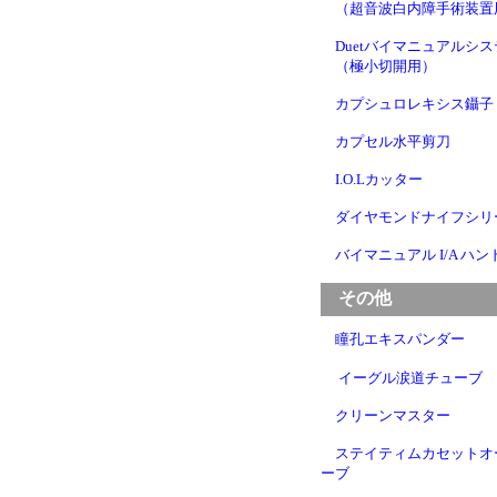
（超音波白内障手術装置
Duetバイマニュアルシ
（極小切開用）
カプシュロレキシス鑷子
カプセル水平剪刀
I.O.Lカッター
ダイヤモンドナイフシリ
バイマニュアル I/A ハ
その他
瞳孔エキスパンダー
イーグル涙道チューブ
クリーンマスター
ステイティムカセットオ
ーブ