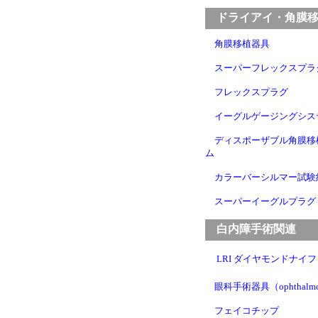
ドライアイ・角膜移
角膜移植器具
スーパーフレックスプラ
フレックスプラグ
イーグルゲージングシス
ディスポーザブル角膜移
ム
カラーバーシルマー試験
スーパーイーグルプラグ
白内障手術関連
LRI ダイヤモンドナイフ
眼科手術器具（ophthalmo
フェイコチップ