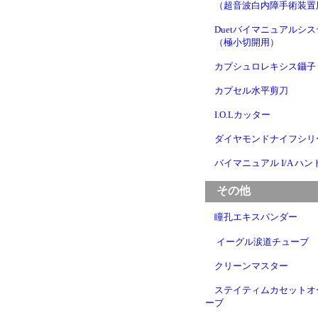
（超音波白内障手術装置
Duetバイマニュアルシ
（極小切開用）
カプシュロレキシス鑷子
カプセル水平剪刀
I.O.Lカッター
ダイヤモンドナイフシリ
バイマニュアル I/A ハ
その他
瞳孔エキスパンダー
イーグル涙道チューブ
クリーンマスター
ステイティムカセットオ
ーブ