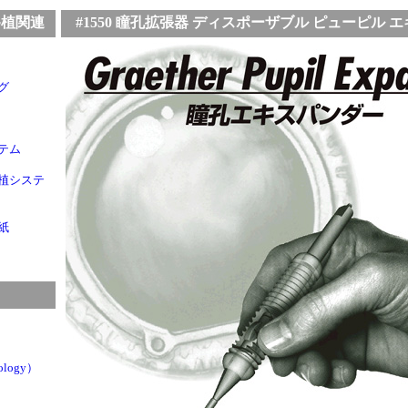
植関連
#1550 瞳孔拡張器 ディスポーザブル ピューピル 
グ
テム
植システ
紙
logy）