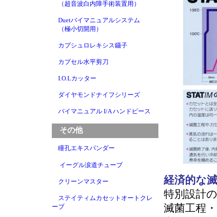
（超音波白内障手術装置用）
Duetバイマニュアルシステム
（極小切開用）
カプシュロレキシス鑷子
カプセル水平剪刀
I.O.Lカッター
ダイヤモンドナイフシリーズ
バイマニュアル I/A ハンドピース
その他
瞳孔エキスパンダー
イーグル涙道チューブ
経済的な
クリーンマスター
特別設計
ステイティムカセットオートクレ
滅菌工程・
ーブ