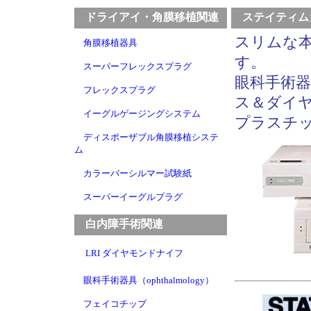
ドライアイ・角膜移植関連
ステイティム
スリムな
角膜移植器具
す。
スーパーフレックスプラグ
眼科手術器
フレックスプラグ
ス＆ダイ
イーグルゲージングシステム
プラスチ
ディスポーザブル角膜移植システ
ム
カラーバーシルマー試験紙
スーパーイーグルプラグ
白内障手術関連
LRI ダイヤモンドナイフ
眼科手術器具（ophthalmology）
フェイコチップ